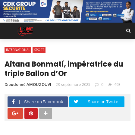
INTERNATIONAL
SPORT
Aitana Bonmatí, impératrice du
triple Ballon d’Or
Dieudonné AMOUZOUVI
23 septembre 2025
0
493
Share on Facebook
Share on Twitter