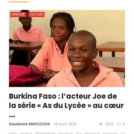
AFRIQUE
CULTURE
Burkina Faso : l’acteur Joe de
la série « As du Lycée » au cœur
...
Dieudonné AMOUZOUVI
16 mars 2026
7633
0
Une vague d’émotion secoue les réseaux sociaux au