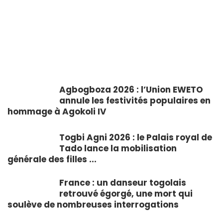
Togo : le couperet tombe sur 78
fonctionnaires après des fautes
graves
Dieudonné AMOUZOUVI
5 août 2026
Agbogboza 2026 : l’Union EWETO
annule les festivités populaires en
hommage à Agokoli IV
Togbi Agni 2026 : le Palais royal de
Tado lance la mobilisation
générale des filles ...
France : un danseur togolais
retrouvé égorgé, une mort qui
soulève de nombreuses interrogations