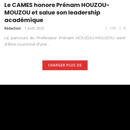
Le CAMES honore Prénam HOUZOU-
MOUZOU et salue son leadership
académique
Rédaction
1 août 2026
115
0
Le parcours du Professeur Prénam HOUZOU-MOUZOU vient
d’être couronné d’une ...
CHARGER PLUS DE