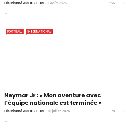
Dieudonné AMOUZOUVI
2 août 2026
156
0
...
FOOTBALL
INTERNATIONAL
Neymar Jr : « Mon aventure avec
l’équipe nationale est terminée »
Dieudonné AMOUZOUVI
30 juillet 2026
78
0
...