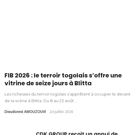
FIB 2026 : le terroir togolais s’offre une
vitrine de seize jours à Blitta
Les richesses du terroir togolais s’apprêtent à occuper le devant
de la scène à Blitta. Du 8 au 23 août ...
Dieudonné AMOUZOUVI
24 juillet 2026
CDK GROUP reçoit un appui de