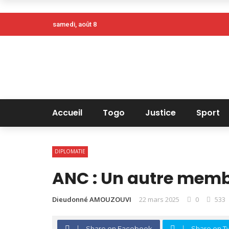
samedi, août 8
Accueil
Togo
Justice
Sport
DIPLOMATIE
ANC : Un autre membr
Dieudonné AMOUZOUVI
22 mars 2025
0
533
Share on Facebook
Share on Tw