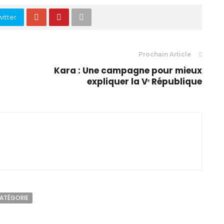
itter
Prochain Article
Kara : Une campagne pour mieux
expliquer la Vᵉ République
CATÉGORIE