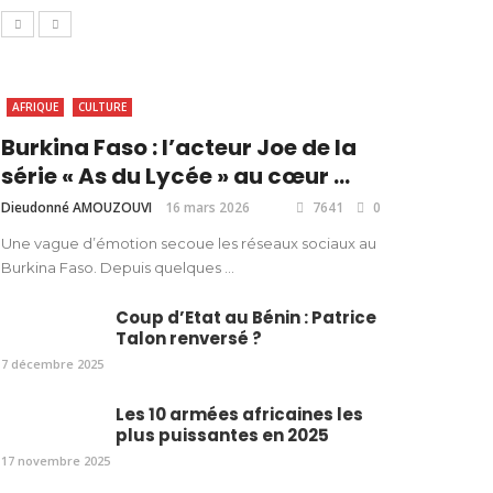
AFRIQUE
CULTURE
Burkina Faso : l’acteur Joe de la
série « As du Lycée » au cœur ...
Dieudonné AMOUZOUVI
16 mars 2026
7641
0
Une vague d’émotion secoue les réseaux sociaux au
Burkina Faso. Depuis quelques ...
Coup d’Etat au Bénin : Patrice
Talon renversé ?
7 décembre 2025
Les 10 armées africaines les
plus puissantes en 2025
17 novembre 2025