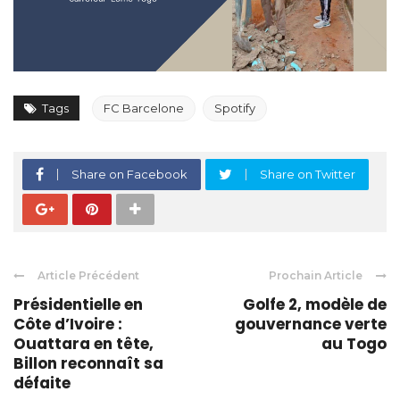
Tags
FC Barcelone
Spotify
Share on Facebook
Share on Twitter
Article Précédent
Prochain Article
Présidentielle en
Golfe 2, modèle de
Côte d’Ivoire :
gouvernance verte
Ouattara en tête,
au Togo
Billon reconnaît sa
défaite