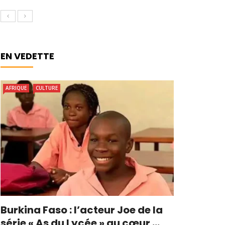
EN VEDETTE
AFRIQUE
CULTURE
Burkina Faso : l’acteur Joe de la
série « As du Lycée » au cœur ...