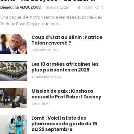
Dieudonné AMOUZOUVI
16 mars 2026
7639
0
Une vague d’émotion secoue les réseaux sociaux au
Burkina Faso. Depuis quelques ...
Coup d’Etat au Bénin : Patrice
Talon renversé ?
7 décembre 2025
Les 10 armées africaines les
plus puissantes en 2025
17 novembre 2025
Mission de paix : Kinshasa
accueille Prof Robert Dussey
8 mai 2025
Lomé : Voici la liste des
pharmacies de garde du 15
au 22 septembre