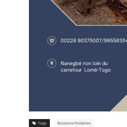
Tags
Boissons frelatées