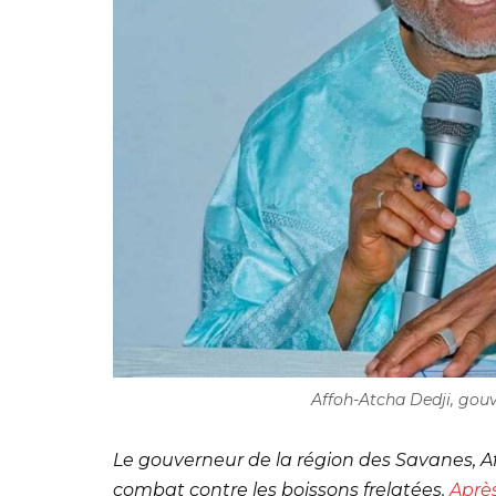
Affoh-Atcha Dedji, gouv
Le gouverneur de la région des Savanes, Af
combat contre les boissons frelatées.
Aprè