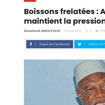
Boissons frelatées : 
maintient la pressio
Dieudonné AMOUZOUVI
16 août 2025
0
533
Share on Facebook
Share on T