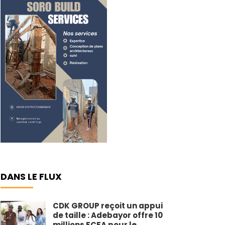
DANS LE FLUX
CDK GROUP reçoit un appui
de taille : Adebayor offre 10
millions FCFA pour le ...