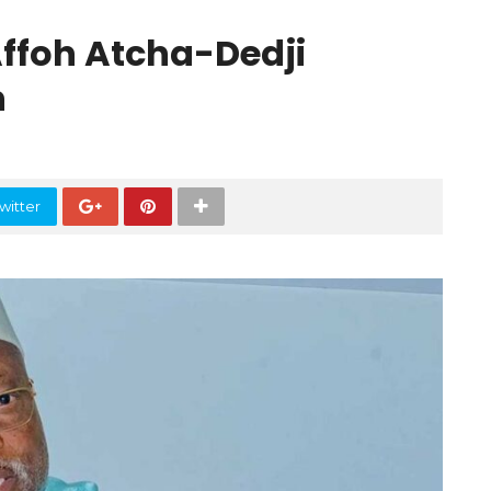
Affoh Atcha-Dedji
n
witter