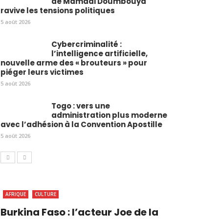
de Mamadi Doumbouya
ravive les tensions politiques
5 août 2026
Cybercriminalité :
l’intelligence artificielle,
nouvelle arme des « brouteurs » pour
piéger leurs victimes
5 août 2026
Togo : vers une
administration plus moderne
avec l’adhésion à la Convention Apostille
5 août 2026
AFRIQUE
CULTURE
Burkina Faso : l’acteur Joe de la