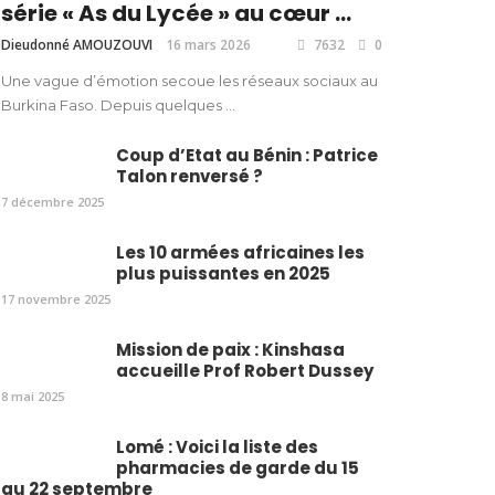
série « As du Lycée » au cœur ...
Dieudonné AMOUZOUVI
16 mars 2026
7632
0
Une vague d’émotion secoue les réseaux sociaux au
Burkina Faso. Depuis quelques ...
Coup d’Etat au Bénin : Patrice
Talon renversé ?
7 décembre 2025
Les 10 armées africaines les
plus puissantes en 2025
17 novembre 2025
Mission de paix : Kinshasa
accueille Prof Robert Dussey
8 mai 2025
Lomé : Voici la liste des
pharmacies de garde du 15
au 22 septembre