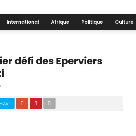
International
Afrique
Politique
Culture
er défi des Eperviers
i
3
itter