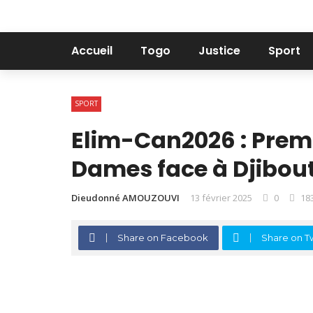
Accueil
Togo
Justice
Sport
SPORT
Elim-Can2026 : Premi
Dames face à Djibout
Dieudonné AMOUZOUVI
13 février 2025
0
18
Share on Facebook
Share on Tw