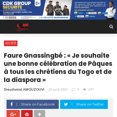
SOCIÉTÉ
Faure Gnassingbé : « Je souhaite
une bonne célébration de Pâques
à tous les chrétiens du Togo et de
la diaspora »
Dieudonné AMOUZOUVI
20 avril 2025
0
297
Share on Facebook
Share on Twitter