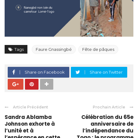
Tags
Faure Gnassingbé
Fête de pâques
Share on Facebook
Share on Twitter
Article Précédent
Prochain Article
Sandra Ablamba
Célébration du 65e
Johnson exhorte à
anniversaire de
l’unité et à
l’indépendance du
l’espérance en cette
Togo : le programme