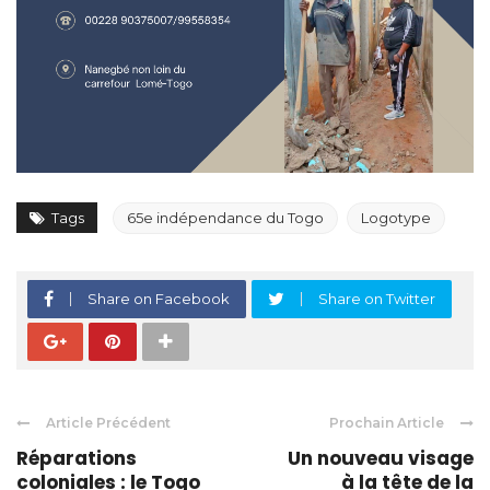
Tags
65e indépendance du Togo
Logotype
Share on Facebook
Share on Twitter
Article Précédent
Prochain Article
Réparations
Un nouveau visage
coloniales : le Togo
à la tête de la