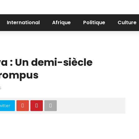
International
Afrique
Politique
Culture
 : Un demi-siècle
rrompus
5
itter