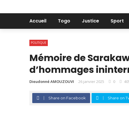
Accueil
Togo
Justice
Sport
POLITIQUE
Mémoire de Sarakawa
d’hommages ininte
Dieudonné AMOUZOUVI
26 janvier 2025
0
40
Share on Facebook
Share on Tw