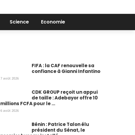
Science
Economie
FIFA : la CAF renouvelle sa
confiance à Gianni Infantino
7 août 2026
CDK GROUP reçoit un appui
de taille : Adebayor offre 10
millions FCFA pour le ...
6 août 2026
Bénin : Patrice Talon élu
président du Sénat, le