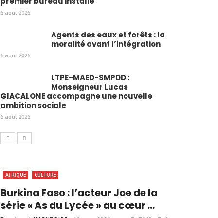
premier bureau installé
6 août 2026
Agents des eaux et forêts : la
moralité avant l’intégration
6 août 2026
LTPE-MAED-SMPDD :
Monseigneur Lucas
GIACALONE accompagne une nouvelle
ambition sociale
6 août 2026
AFRIQUE
CULTURE
Burkina Faso : l’acteur Joe de la
série « As du Lycée » au cœur ...