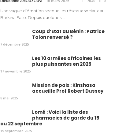
Dieudonné AMOUZOUVI
16 mars 2026
7640
0
Une vague d’émotion secoue les réseaux sociaux au
Burkina Faso. Depuis quelques ...
Coup d’Etat au Bénin : Patrice
Talon renversé ?
7 décembre 2025
Les 10 armées africaines les
plus puissantes en 2025
17 novembre 2025
Mission de paix : Kinshasa
accueille Prof Robert Dussey
8 mai 2025
Lomé : Voici la liste des
pharmacies de garde du 15
au 22 septembre
15 septembre 2025