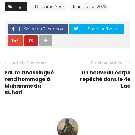
Tags
Dr Talime Abe
Municipales 2025
Share on Facebook
Share on Twitter
Article Précédent
Prochain Article
Faure Gnassingbé
Un nouveau corps
rend hommage à
repêché dans le 4e
Muhammadu
Lac
Buhari