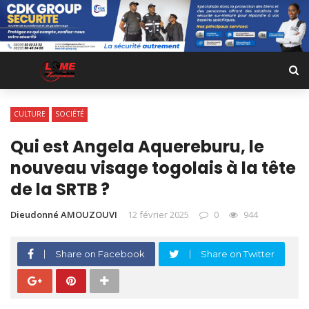
CULTURE
SOCIÉTÉ
Qui est Angela Aquereburu, le
nouveau visage togolais à la tête
de la SRTB ?
Dieudonné AMOUZOUVI
12 février 2025
0
944
Share on Facebook
Share on Twitter