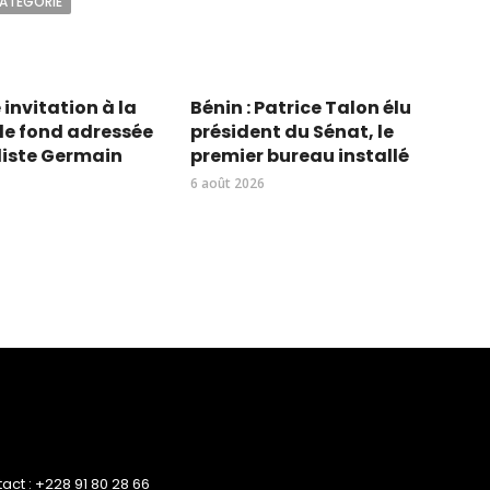
CATÉGORIE
 invitation à la
Bénin : Patrice Talon élu
 de fond adressée
président du Sénat, le
liste Germain
premier bureau installé
6 août 2026
ct : +228 91 80 28 66