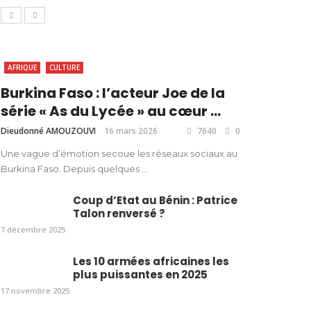
AFRIQUE
CULTURE
Burkina Faso : l’acteur Joe de la
série « As du Lycée » au cœur ...
Dieudonné AMOUZOUVI
16 mars 2026
7640
0
Une vague d’émotion secoue les réseaux sociaux au
Burkina Faso. Depuis quelques ...
Coup d’Etat au Bénin : Patrice
Talon renversé ?
7 décembre 2025
Les 10 armées africaines les
plus puissantes en 2025
17 novembre 2025