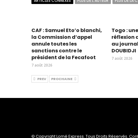
ARTICLES CONNEXES
PLUS DE L'AUTEUR
PLUS DE LA 
CAF : Samuel Eto’o blanchi,
Togo : une
la Commission d’appel
réflexion
annule toutes les
au journa
sanctions contre le
DOUBIDJI
président de la Fecafoot
7 août 2026
7 août 2026
PREV
PROCHAINE
© Copyright Lomé Express. Tous Droits Réservés. Conta