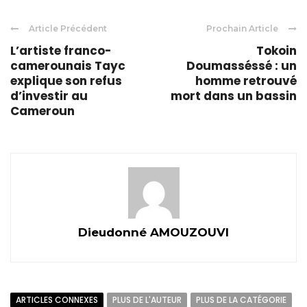
Article Précédent
Prochain Article
L’artiste franco-
Tokoin
camerounais Tayc
Doumasséssé : un
explique son refus
homme retrouvé
d’investir au
mort dans un bassin
Cameroun
Dieudonné AMOUZOUVI
ARTICLES CONNEXES
PLUS DE L'AUTEUR
PLUS DE LA CATÉGORIE