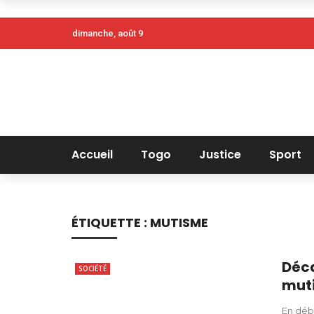
dimanche, août 9
Accueil
Togo
Justice
Sport
ÉTIQUETTE :
MUTISME
Déca
SOCIÉTÉ
muti
En déb