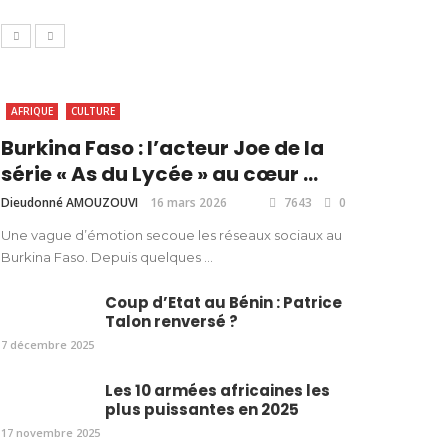
AFRIQUE
CULTURE
Burkina Faso : l’acteur Joe de la
série « As du Lycée » au cœur ...
Dieudonné AMOUZOUVI
16 mars 2026
7643
0
Une vague d’émotion secoue les réseaux sociaux au
Burkina Faso. Depuis quelques ...
Coup d’Etat au Bénin : Patrice
Talon renversé ?
7 décembre 2025
Les 10 armées africaines les
plus puissantes en 2025
17 novembre 2025