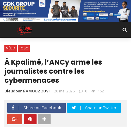
MÉDIA
TOGO
À Kpalimé, l’ANCy arme les
journalistes contre les
cybermenaces
Dieudonné AMOUZOUVI
20 mai 2026
0
162
Share on Facebook
Share on Twitter