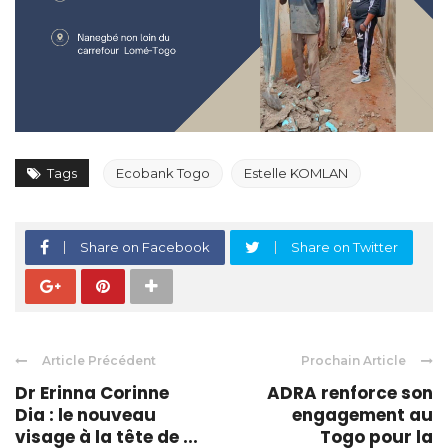
Tags
Ecobank Togo
Estelle KOMLAN
Share on Facebook
Share on Twitter
Article Précédent
Prochain Article
Dr Erinna Corinne
ADRA renforce son
Dia : le nouveau
engagement au
visage à la tête de ...
Togo pour la