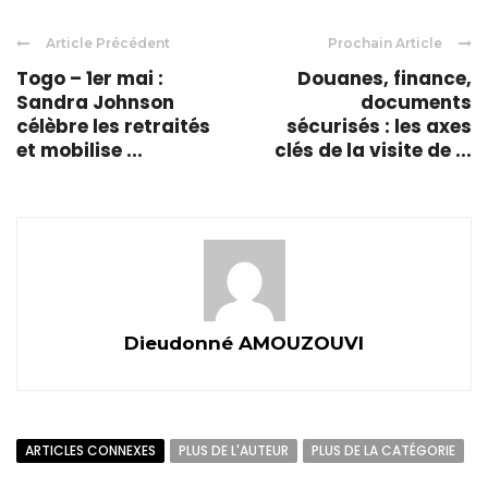
Article Précédent
Prochain Article
Togo – 1er mai :
Douanes, finance,
Sandra Johnson
documents
célèbre les retraités
sécurisés : les axes
et mobilise ...
clés de la visite de ...
Dieudonné AMOUZOUVI
ARTICLES CONNEXES
PLUS DE L'AUTEUR
PLUS DE LA CATÉGORIE