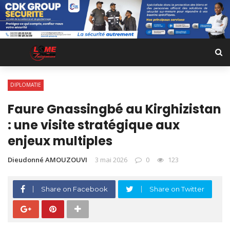
DIPLOMATIE
Faure Gnassingbé au Kirghizistan
: une visite stratégique aux
enjeux multiples
Dieudonné AMOUZOUVI
3 mai 2026
0
123
Share on Facebook
Share on Twitter