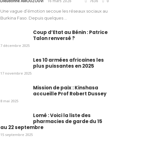
Dieudonné AMOUZOUVI
16 mars 2026
7636
0
Une vague d’émotion secoue les réseaux sociaux au
Burkina Faso. Depuis quelques ...
Coup d’Etat au Bénin : Patrice
Talon renversé ?
7 décembre 2025
Les 10 armées africaines les
plus puissantes en 2025
17 novembre 2025
Mission de paix : Kinshasa
accueille Prof Robert Dussey
8 mai 2025
Lomé : Voici la liste des
pharmacies de garde du 15
au 22 septembre
15 septembre 2025