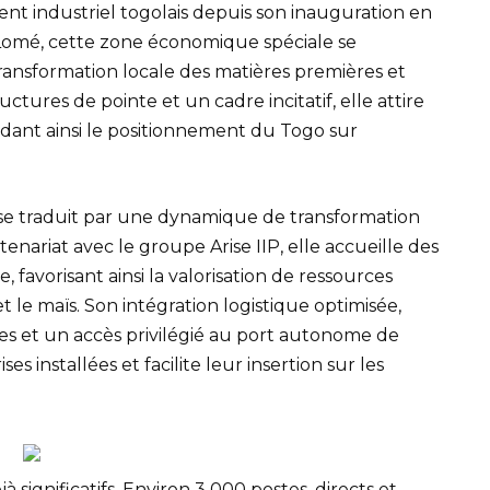
t industriel togolais depuis son inauguration en
 Lomé, cette zone économique spéciale se
transformation locale des matières premières et
uctures de pointe et un cadre incitatif, elle attire
idant ainsi le positionnement du Togo sur
e se traduit par une dynamique de transformation
nariat avec le groupe Arise IIP, elle accueille des
e, favorisant ainsi la valorisation de ressources
 et le maïs. Son intégration logistique optimisée,
 et un accès privilégié au port autonome de
s installées et facilite leur insertion sur les
jà significatifs. Environ 3 000 postes, directs et