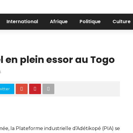
International
Afrique
Politique
Culture
el en plein essor au Togo
4
itter
e, la Plateforme industrielle d’Adétikopé (PIA) se