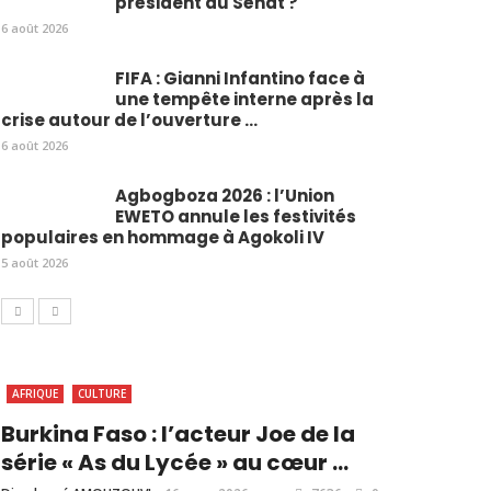
président du Sénat ?
6 août 2026
FIFA : Gianni Infantino face à
une tempête interne après la
crise autour de l’ouverture ...
6 août 2026
Agbogboza 2026 : l’Union
EWETO annule les festivités
populaires en hommage à Agokoli IV
5 août 2026
AFRIQUE
CULTURE
Burkina Faso : l’acteur Joe de la
série « As du Lycée » au cœur ...