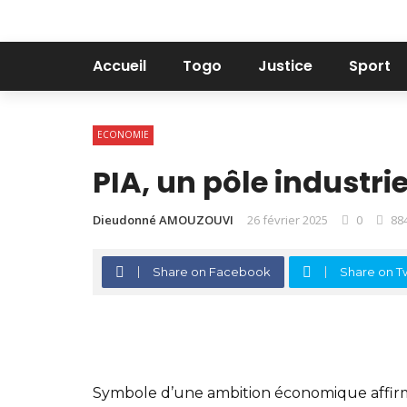
Accueil
Togo
Justice
Sport
ECONOMIE
PIA, un pôle industri
Dieudonné AMOUZOUVI
26 février 2025
0
88
Share on Facebook
Share on Tw
Symbole d’une ambition économique affirmé