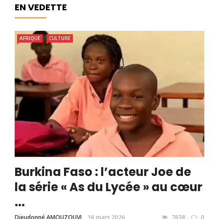
EN VEDETTE
AFRIQUE
CULTURE
Burkina Faso : l’acteur Joe de
la série « As du Lycée » au cœur
...
Dieudonné AMOUZOUVI
16 mars 2026
7638
0