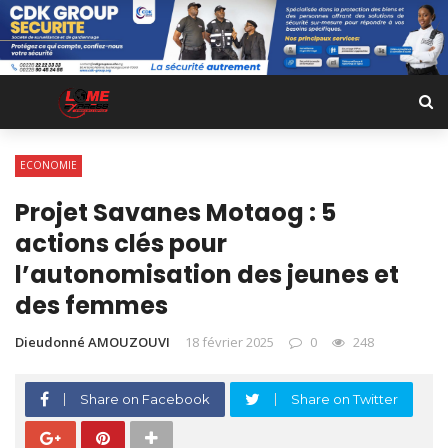
ECONOMIE
Projet Savanes Motaog : 5
actions clés pour
l’autonomisation des jeunes et
des femmes
Dieudonné AMOUZOUVI
18 février 2025
0
248
Share on Facebook
Share on Twitter