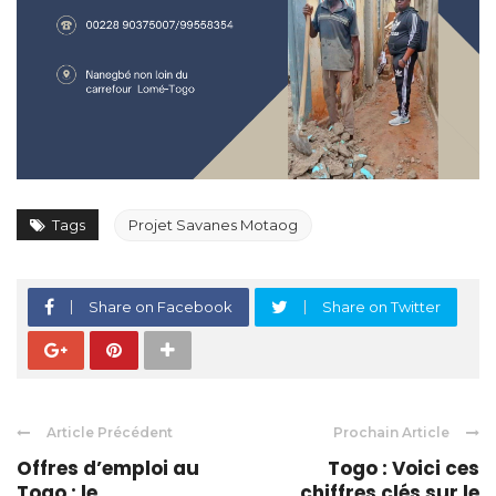
Tags
Projet Savanes Motaog
Share on Facebook
Share on Twitter
Article Précédent
Prochain Article
Offres d’emploi au
Togo : Voici ces
Togo : le
chiffres clés sur le