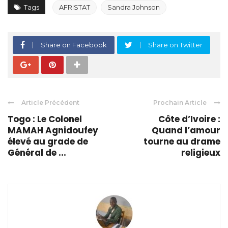
Tags
AFRISTAT
Sandra Johnson
Share on Facebook
Share on Twitter
Article Précédent
Prochain Article
Togo : Le Colonel
Côte d’Ivoire :
MAMAH Agnidoufey
Quand l’amour
élevé au grade de
tourne au drame
Général de ...
religieux