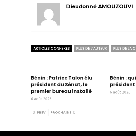
Dieudonné AMOUZOUVI
ARTICLES CONNEXES
PLUS DE L'AUTEUR
PLUS DE LA 
Bénin : Patrice Talon élu
Bénin : qu
président du Sénat, le
président
premier bureau installé
6 août 2026
6 août 2026
PREV
PROCHAINE