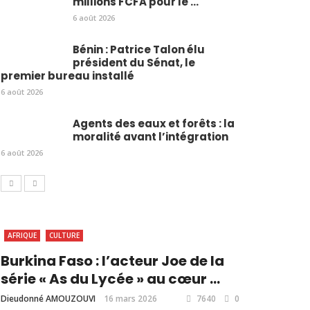
millions FCFA pour le ...
6 août 2026
Bénin : Patrice Talon élu
président du Sénat, le
premier bureau installé
6 août 2026
Agents des eaux et forêts : la
moralité avant l’intégration
6 août 2026
AFRIQUE
CULTURE
Burkina Faso : l’acteur Joe de la
série « As du Lycée » au cœur ...
Dieudonné AMOUZOUVI
16 mars 2026
7640
0