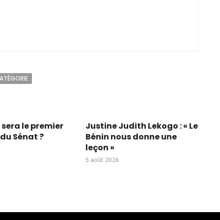
CATÉGORIE
i sera le premier
Justine Judith Lekogo : « Le
 du Sénat ?
Bénin nous donne une
leçon »
5 août 2026