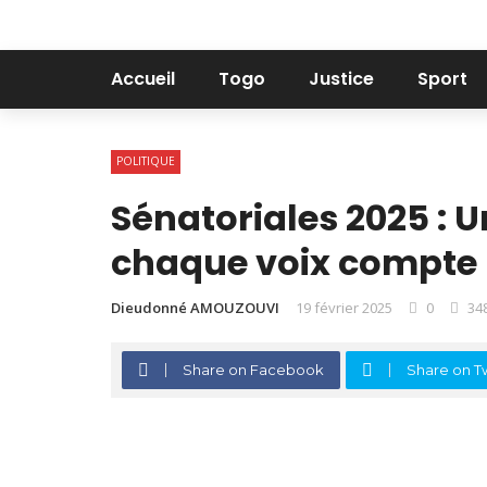
Accueil
Togo
Justice
Sport
POLITIQUE
Sénatoriales 2025 : 
chaque voix compte
Dieudonné AMOUZOUVI
19 février 2025
0
34
Share on Facebook
Share on Tw