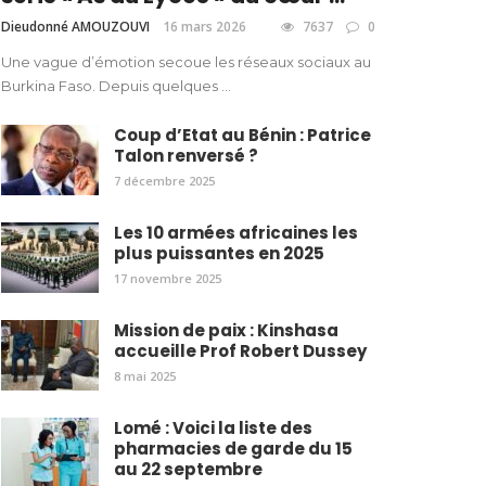
Dieudonné AMOUZOUVI
16 mars 2026
7637
0
Une vague d’émotion secoue les réseaux sociaux au
Burkina Faso. Depuis quelques ...
Coup d’Etat au Bénin : Patrice
Talon renversé ?
7 décembre 2025
Les 10 armées africaines les
plus puissantes en 2025
17 novembre 2025
Mission de paix : Kinshasa
accueille Prof Robert Dussey
8 mai 2025
Lomé : Voici la liste des
pharmacies de garde du 15
au 22 septembre