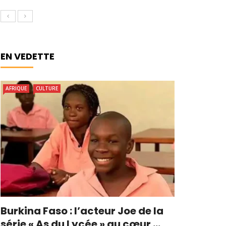
EN VEDETTE
AFRIQUE
CULTURE
Burkina Faso : l’acteur Joe de la
série « As du Lycée » au cœur ...