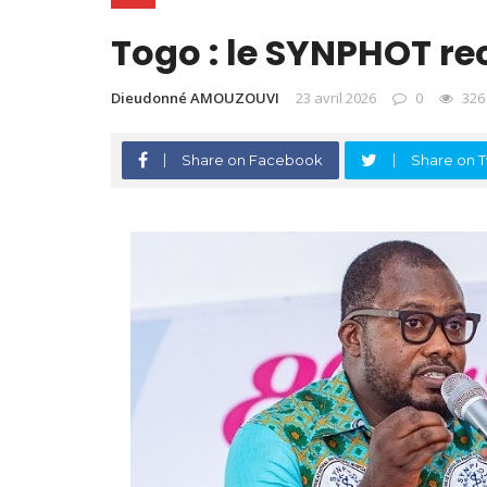
Togo : le SYNPHOT re
Dieudonné AMOUZOUVI
23 avril 2026
0
326
Share on Facebook
Share on T