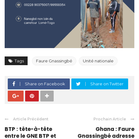
Tags
Faure Gnassingbé
Unité nationale
Share on Facebook
Share on Twitter
Article Précédent
Prochain Article
BTP : tête-à-tête
Ghana : Faure
entre le GNE BTP et
Gnassingbé adresse