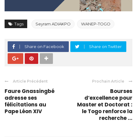
Tags
Seyram ADIAKPO
WANEP-TOGO
Share on Facebook
Share on Twitter
Article Précédent
Prochain Article
Faure Gnassingbé
Bourses
adresse ses
d’excellence pour
félicitations au
Master et Doctorat :
Pape Léon XIV
le Togo renforce la
recherche ...