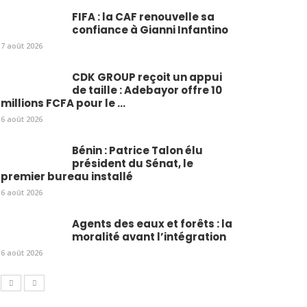
FIFA : la CAF renouvelle sa
confiance à Gianni Infantino
7 août 2026
CDK GROUP reçoit un appui
de taille : Adebayor offre 10
millions FCFA pour le ...
6 août 2026
Bénin : Patrice Talon élu
président du Sénat, le
premier bureau installé
6 août 2026
Agents des eaux et forêts : la
moralité avant l’intégration
6 août 2026