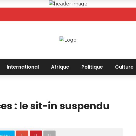
International
Afrique
Politique
Culture
s : le sit-in suspendu
itter