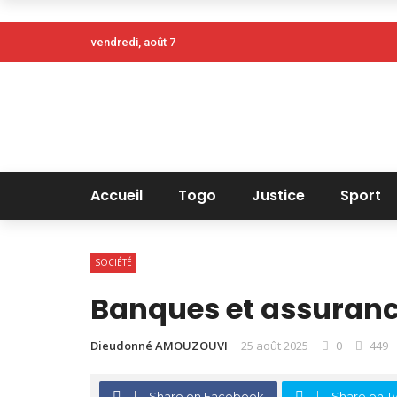
vendredi, août 7
Accueil
Togo
Justice
Sport
SOCIÉTÉ
Banques et assurance
Dieudonné AMOUZOUVI
25 août 2025
0
449
Share on Facebook
Share on Tw