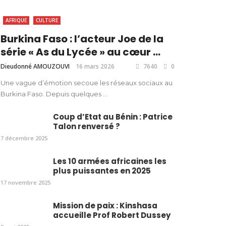
AFRIQUE
CULTURE
Burkina Faso : l’acteur Joe de la
série « As du Lycée » au cœur ...
Dieudonné AMOUZOUVI
16 mars 2026
7640
0
Une vague d’émotion secoue les réseaux sociaux au
Burkina Faso. Depuis quelques ...
Coup d’Etat au Bénin : Patrice
Talon renversé ?
7 décembre 2025
Les 10 armées africaines les
plus puissantes en 2025
17 novembre 2025
Mission de paix : Kinshasa
accueille Prof Robert Dussey