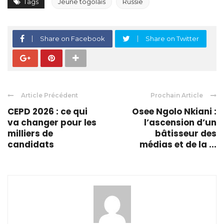
Tags
Jeune togolais
Russie
Share on Facebook
Share on Twitter
Article Précédent
Prochain Article
CEPD 2026 : ce qui
Osee Ngolo Nkiani :
va changer pour les
l’ascension d’un
milliers de
bâtisseur des
candidats
médias et de la ...