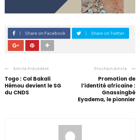
Share on Facebook
Share on Twitter
Article Précédent
Prochain Article
Togo : Col Bakali
Promotion de
Hémou devient le SG
l’identité africaine :
du CNDS
Gnassingbé
Eyadema, le pionnier