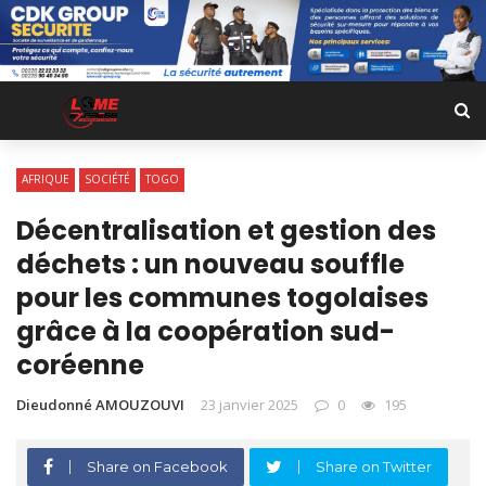
AFRIQUE
SOCIÉTÉ
TOGO
Décentralisation et gestion des
déchets : un nouveau souffle
pour les communes togolaises
grâce à la coopération sud-
coréenne
Dieudonné AMOUZOUVI
23 janvier 2025
0
195
Share on Facebook
Share on Twitter