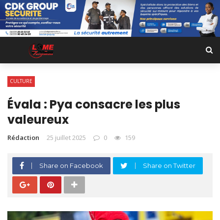
CULTURE
Évala : Pya consacre les plus
valeureux
Rédaction
25 juillet 2025
0
159
Share on Facebook
Share on Twitter