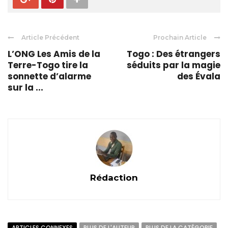
Article Précédent
Prochain Article
L’ONG Les Amis de la
Togo : Des étrangers
Terre-Togo tire la
séduits par la magie
sonnette d’alarme
des Évala
sur la ...
Rédaction
ARTICLES CONNEXES
PLUS DE L'AUTEUR
PLUS DE LA CATÉGORIE