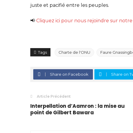
juste et pacifié entre les peuples.
📢
Cliquez ici pour nous rejoindre sur not
Tags
Charte de l'ONU
Faure Gnassingb
Share on Facebook
Share on Tw
Article Précédent
Interpellation d’Aamron : la mise au
point de Gilbert Bawara