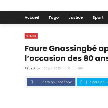
Accueil
Togo
Justice
Sport
AFRIQUE
Faure Gnassingbé app
l’occasion des 80 an
Rédaction
26 juin 2025
0
668
Share on Facebook
Share on Tw