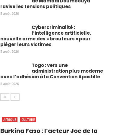
de Mamadi Doumbouya
ravive les tensions politiques
5 août 2026
Cybercriminalité :
l’intelligence artificielle,
nouvelle arme des « brouteurs » pour
piéger leurs victimes
5 août 2026
Togo : vers une
administration plus moderne
avec l’adhésion à la Convention Apostille
5 août 2026
AFRIQUE
CULTURE
Burkina Faso : l’acteur Joe de la