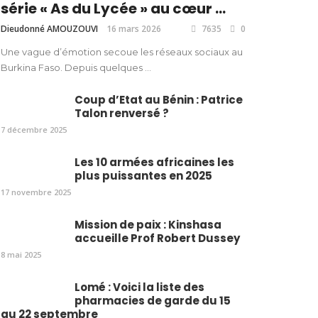
série « As du Lycée » au cœur ...
Dieudonné AMOUZOUVI
16 mars 2026
7635
0
Une vague d’émotion secoue les réseaux sociaux au
Burkina Faso. Depuis quelques ...
Coup d’Etat au Bénin : Patrice
Talon renversé ?
7 décembre 2025
Les 10 armées africaines les
plus puissantes en 2025
17 novembre 2025
Mission de paix : Kinshasa
accueille Prof Robert Dussey
8 mai 2025
Lomé : Voici la liste des
pharmacies de garde du 15
au 22 septembre