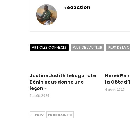
Rédaction
ARTICLES CONNEXES
PLUS DE L'AUTEUR
PLUS DE LA 
Justine Judith Lekogo : « Le
Hervé Rena
Bénin nous donne une
la Côte d’
leçon »
4 août 2026
5 août 2026
PREV
PROCHAINE