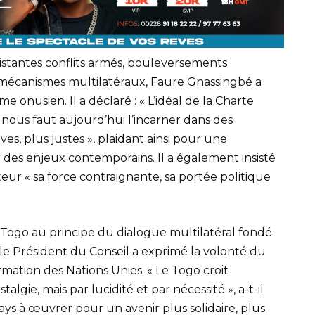
istantes conflits armés, bouleversements
s mécanismes multilatéraux, Faure Gnassingbé a
 onusien. Il a déclaré : « L’idéal de la Charte
 nous faut aujourd’hui l’incarner dans des
ves, plus justes », plaidant ainsi pour une
r des enjeux contemporains. Il a également insisté
eur « sa force contraignante, sa portée politique
Togo au principe du dialogue multilatéral fondé
, le Président du Conseil a exprimé la volonté du
mation des Nations Unies. « Le Togo croit
gie, mais par lucidité et par nécessité », a-t-il
ys à œuvrer pour un avenir plus solidaire, plus