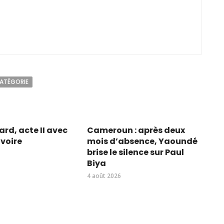
CATÉGORIE
rd, acte II avec
Cameroun : après deux
Ivoire
mois d’absence, Yaoundé
brise le silence sur Paul
Biya
4 août 2026