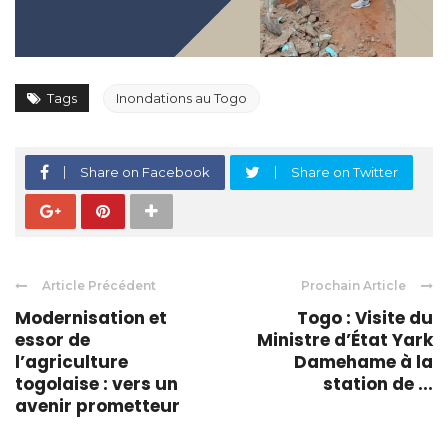
Tags
Inondations au Togo
Share on Facebook
Share on Twitter
Article Précédent
Prochain Article
Modernisation et
Togo : Visite du
essor de
Ministre d’État Yark
l’agriculture
Damehame à la
togolaise : vers un
station de ...
avenir prometteur