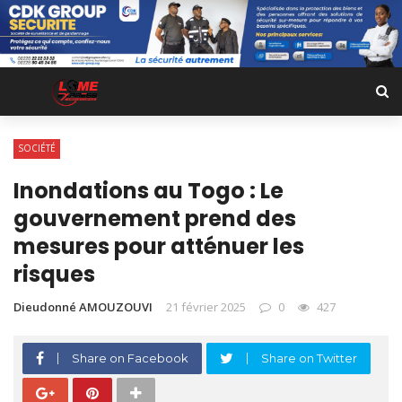
SOCIÉTÉ
Inondations au Togo : Le
gouvernement prend des
mesures pour atténuer les
risques
Dieudonné AMOUZOUVI
21 février 2025
0
427
Share on Facebook
Share on Twitter