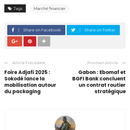
Tags
Marché financier
Share on Facebook
Share on Twitter
Article Précédent
Prochain Article
Foire Adjafi 2025 :
Gabon : Ebomaf et
Sokodé lance la
BGFI Bank concluent
mobilisation autour
un contrat routier
du packaging
stratégique