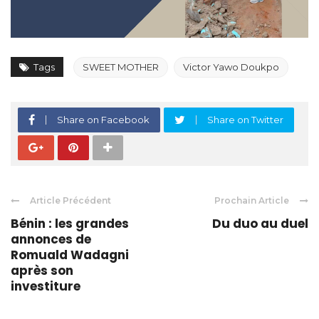
Tags
SWEET MOTHER
Victor Yawo Doukpo
Share on Facebook
Share on Twitter
Article Précédent
Prochain Article
Bénin : les grandes
Du duo au duel
annonces de
Romuald Wadagni
après son
investiture