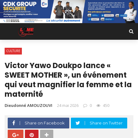
CULTURE
Victor Yawo Doukpo lance «
SWEET MOTHER », un événement
qui veut magnifier la femme et la
maternité
Dieudonné AMOUZOUVI
24 mai 2026
0
450
Share on Facebook
Share on Twitter